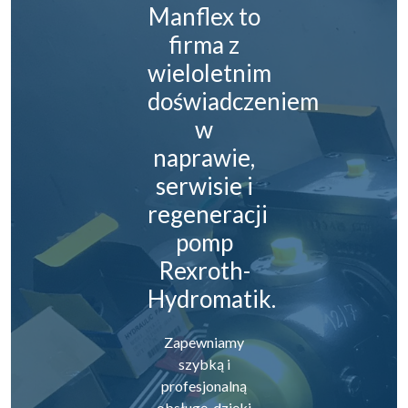
Manflex to
firma z
wieloletnim
doświadczeniem
w
naprawie,
serwisie i
regeneracji
pomp
Rexroth-
Hydromatik.
Zapewniamy
szybką i
profesjonalną
obsługę, dzięki