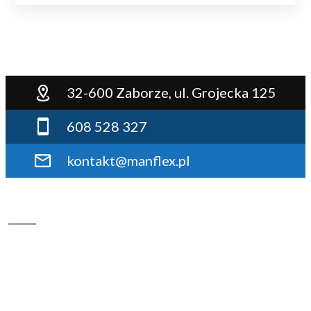
32-600 Zaborze, ul. Grojecka 125
608 528 327
kontakt@manflex.pl
NAPRAWA
Od kilkunastu lat naprawiamy pompy dozujące firmy Bosch
Rexroth-Hydromatik, każde zlecenie jest dla nas okazją
powiększania swoich kompetencji w tym zakresie, do
każdego zlecenia podchodzimy z pasją i pełnym